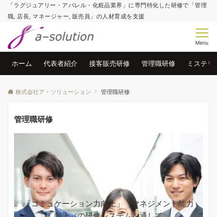
「ラグジュアリー・アパレル・化粧品業界」に専門特化した研修で「管理
職, 店長, マネージャー, 販売員」の人材育成を支援
Menu
ホーム
代表者紹介
接客販売研修
管理職研修
ミステリ
株式会社ア・ソリューション
管理職研修
管理職研修
「コミュケーション力向上」「マネジメント能力
向上」の研修システムを通して