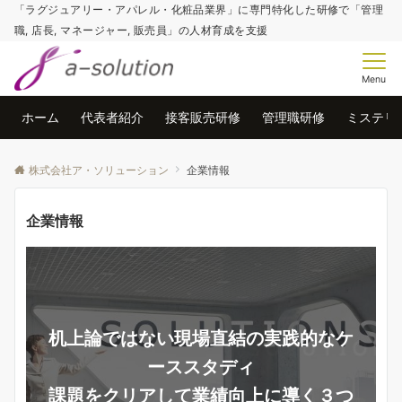
「ラグジュアリー・アパレル・化粧品業界」に専門特化した研修で「管理
職, 店長, マネージャー, 販売員」の人材育成を支援
Menu
ホーム
代表者紹介
接客販売研修
管理職研修
ミステリ
株式会社ア・ソリューション
企業情報
企業情報
机上論ではない現場直結の実践的なケ
ーススタディ
課題をクリアして業績向上に導く３つ