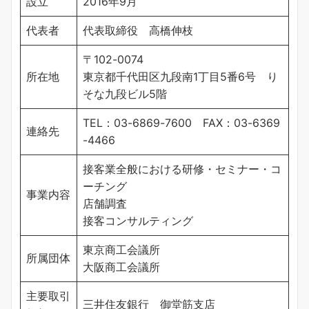
設立
2016年9月
代表者
代表取締役 高橋伸枝
〒102-0074
所在地
東京都千代田区九段南1丁目5番6号 り
そな九段ビル5階
TEL：03-6869-7600 FAX：03-6369
連絡先
-4466
接客業全般における研修・セミナー・コ
ーチング
事業内容
店舗調査
接客コンサルティング
東京商工会議所
所属団体
大阪商工会議所
主要取引
三井住友銀行 御堂筋支店