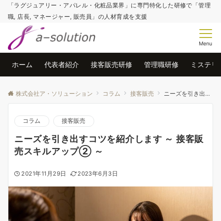
「ラグジュアリー・アパレル・化粧品業界」に専門特化した研修で「管理
職, 店長, マネージャー, 販売員」の人材育成を支援
Menu
ホーム
代表者紹介
接客販売研修
管理職研修
ミステリ
株式会社ア・ソリューション
コラム
接客販売
ニーズを引き出すコツを紹介します ～ 接客販売スキルアップ② ～
コラム
接客販売
ニーズを引き出すコツを紹介します ～ 接客販
売スキルアップ② ～
2021年11月29日
2023年6月3日