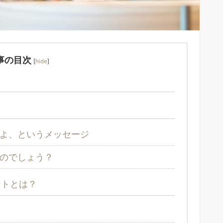
事の目次
[
hide
]
よ、というメッセージ
のでしょう？
ントとは？