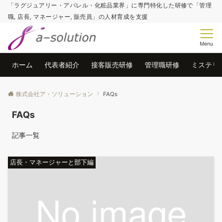
「ラグジュアリー・アパレル・化粧品業界」に専門特化した研修で「管理
職, 店長, マネージャー, 販売員」の人材育成を支援
Menu
ホーム
代表者紹介
接客販売研修
管理職研修
ミステリ
株式会社ア・ソリューション
FAQs
FAQs
記事一覧
店長・マネージャーと部下編