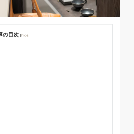
事の目次
[
hide
]