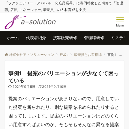
「ラグジュアリー・アパレル・化粧品業界」に専門特化した研修で「管理
職, 店長, マネージャー, 販売員」の人材育成を支援
Menu
ホーム
代表者紹介
接客販売研修
管理職研修
ミステリ
株式会社ア・ソリューション
FAQs
販売員とお客様編
事例1 提案のバリエーションが少なくて困っている
事例1 提案のバリエーションが少なくて困っ
ている
2021年9月5日
2021年9月10日
提案のバリエーションがあまりないので、用意してい
た提案を断られたり、別な提案を求められたりすると
困ってしまいます。提案のバリエーションはどのくら
い用意すればよいのか、そもそもそんなに異なる提案